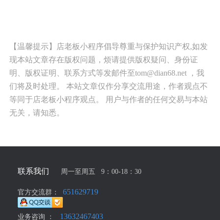
【温馨提示】店老板小程序倡导尊重与保护知识产权,如发
现本站文章存在版权问题，烦请提供版权疑问、身份证
明、版权证明、联系方式等发邮件至tom@dian68.net ，我
们将及时处理。 本站文章仅作分享交流用途，作者观点不
等同于店老板小程序观点。 用户与作者的任何交易与本站
无关，请知悉。
联系我们
周一至周五 9：00-18：30
651629719
官方交流群：
13632467403
业务咨询 ：