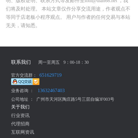
明、版权证明、联系方式等发邮件至tom@dian68.net ，我
们将及时处理。 本站文章仅作分享交流用途，作者观点不
等同于店老板小程序观点。 用户与作者的任何交易与本站
无关，请知悉。
联系我们
周一至周五 9：00-18：30
651629719
官方交流群：
13632467403
业务咨询 ：
公司地址 ：
广州市天河区陶庄路5号三层自编3F003号
关于我们
行业资讯
代理招商
互联网资讯