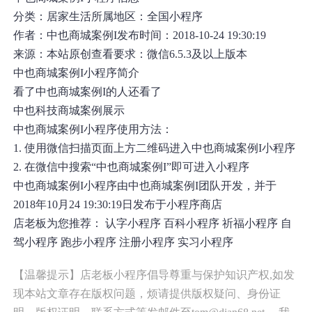
分类：
居家生活
所属地区：
全国小程序
作者：
中也商城案例I
发布时间：
2018-10-24 19:30:19
来源：
本站原创
查看要求：
微信6.5.3及以上版本
中也商城案例I小程序简介
看了中也商城案例I的人还看了
中也
科技
商城
案例展示
中也商城案例I小程序使用方法：
1. 使用微信扫描页面上方二维码进入
中也商城案例I小程序
2. 在微信中搜索“
中也商城案例I
”即可进入小程序
中也商城案例I小程序由中也商城案例I团队开发，并于
2018年10月24 19:30:19日发布于小程序商店
店老板为您推荐：
认字小程序
百科小程序
祈福小程序
自
驾小程序
跑步小程序
注册小程序
实习小程序
【温馨提示】店老板小程序倡导尊重与保护知识产权,如发
现本站文章存在版权问题，烦请提供版权疑问、身份证