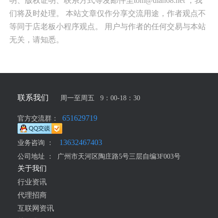
明、版权证明、联系方式等发邮件至tom@dian68.net ，我
们将及时处理。 本站文章仅作分享交流用途，作者观点不
等同于店老板小程序观点。 用户与作者的任何交易与本站
无关，请知悉。
联系我们
周一至周五 9：00-18：30
651629719
官方交流群：
13632467403
业务咨询 ：
公司地址 ：
广州市天河区陶庄路5号三层自编3F003号
关于我们
行业资讯
代理招商
互联网资讯