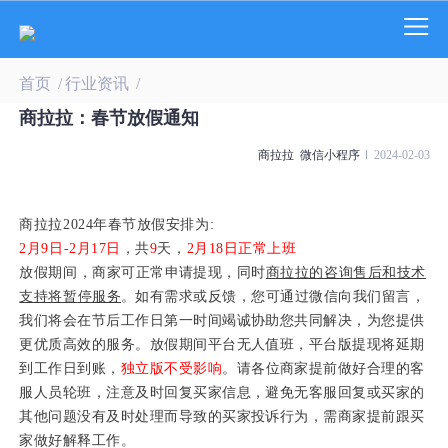
首页
/
行业资讯
/
商拉拉：春节放假通知
商拉拉
微信小程序
2024-02-03
商拉拉2024年春节放假安排为:
2月9日-2月17日
，共
9
天，
2月18日正常上班
放假期间，
商家可正常申请提现，同时
商拉拉的咨询售后和技术
支持将暂
停服务
。如有需求或反馈，您可通过微信向我们留言，
我们将会在节后工作日第一时间竭诚协助您共同解决，为您提供
更优质高效的服务。放假期间平台无人值班，
平台版提现将延期
到工作日到账
，
独立版不受影响
。请各位商家
提前做好合理的客
服人员轮班，注意及时回复买家信息
，避免无客服回复或买家的
其他问题没有及时处理而导致的买家投诉行为，需商家提前跟买
家做好解释工作。