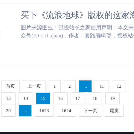
​图片来源图虫：已授站长之家使用声明：本文
众号(ID：U_quan)，作者：套路编辑部，授
色情与暴力并存的剧《爱、死亡和机器人》火了。很多
首页
上一页
1
2
...
11
12
13
14
15
16
17
18
19
20
...
1623
1624
下一页
尾页