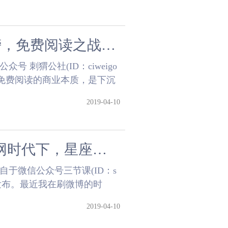
七猫小说连续登顶Appstore总榜，免费阅读之战刚拉开大幕？
 刺猬公社(ID：ciweigo
。免费阅读的商业本质，是下沉
.....
2019-04-10
AI看面相、买符破水逆，互联网时代下，星座和风水产品如何让你心甘情愿的掏钱？
于微信公众号三节课(ID：s
转载发布。最近我在刷微博的时
看......
2019-04-10