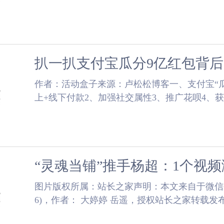
吾身”：昨天阅读量多少?分享多少?涨粉多少?如果你.
扒一扒支付宝瓜分9亿红包背
​作者：活动盒子来源：卢松松博客一、支付宝“瓜
上+线下付款2、加强社交属性3、推广花呗4、
路1、连续打卡制度：连续19天到店付款关注店老板商
​图片版权所属：站长之家声明：本文来自于微信公众号
6)，作者： 大婷婷 岳遥，授权站长之家转载发
铺。一经典当，永不赎回。只要你有愿......