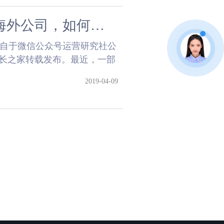
买下《流浪地球》版权的这家海外公司，如何从“租碟店”做到市值1500亿美元？
来自于微信公众号运营研究社公
权站长之家转载发布。最近，一部
小伙伴......
2019-04-09